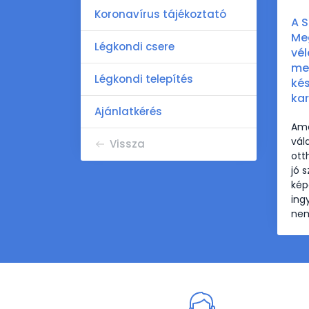
Koronavírus tájékoztató
A S
Meg
Légkondi csere
vél
meg
Légkondi telepítés
kés
ka
Ajánlatkérés
Ame
vál
Vissza
ott
jó 
kép
ing
nem