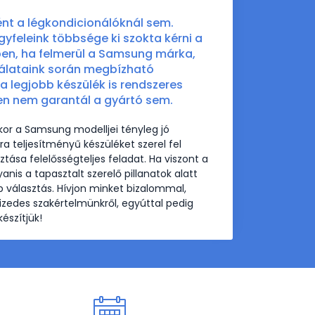
ént a légkondicionálóknál sem.
yfeleink többsége ki szokta kérni a
kben, ha felmerül a Samsung márka,
kálataink során megbízható
a legjobb készülék is rendszeres
en nem garantál a gyártó sem.
kor a Samsung modelljei tényleg jó
 teljesítményű készüléket szerel fel
ása felelősségteljes feladat. Ha viszont a
nis a tapasztalt szerelő pillanatok alatt
b választás. Hívjon minket bizalommal,
zedes szakértelmünkről, egyúttal pedig
észítjük!