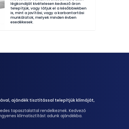
légkondiját kivételesen kedvező áron
telepítjük, vagy látjuk el a későbbiekben
is, mint a javítási, vagy a karbantartási
munkálatok, melyek minden évben
esedékesek.
val, ajándék tisztítással telepítjük klímáját,
izedes tapasztalattal rendelkeznek. Kedvező
z ingyenes klímatisztítást adunk ajándékba.