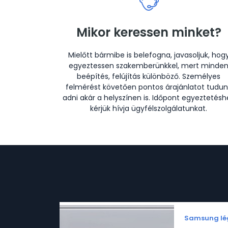
Mikor keressen minket?
Mielőtt bármibe is belefogna, javasoljuk, hog
egyeztessen szakemberünkkel, mert minde
beépítés, felújítás különböző. Személyes
felmérést követően pontos árajánlatot tudun
adni akár a helyszínen is. Időpont egyeztetésh
kérjük hívja ügyfélszolgálatunkat.
Samsung lég