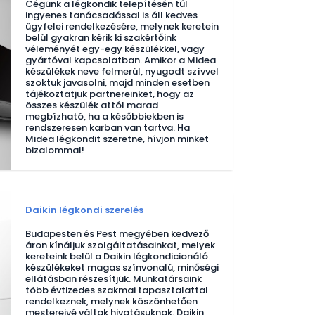
Cégünk a légkondik telepítésén túl
ingyenes tanácsadással is áll kedves
ügyfelei rendelkezésére, melynek keretein
belül gyakran kérik ki szakértőink
véleményét egy-egy készülékkel, vagy
gyártóval kapcsolatban. Amikor a Midea
készülékek neve felmerül, nyugodt szívvel
szoktuk javasolni, majd minden esetben
tájékoztatjuk partnereinket, hogy az
összes készülék attól marad
megbízható, ha a későbbiekben is
rendszeresen karban van tartva. Ha
Midea légkondit szeretne, hívjon minket
bizalommal!
Daikin légkondi szerelés
Budapesten és Pest megyében kedvező
áron kínáljuk szolgáltatásainkat, melyek
kereteink belül a Daikin légkondicionáló
készülékeket magas színvonalú, minőségi
ellátásban részesítjük. Munkatársaink
több évtizedes szakmai tapasztalattal
rendelkeznek, melynek köszönhetően
mestereivé váltak hivatásuknak. Daikin