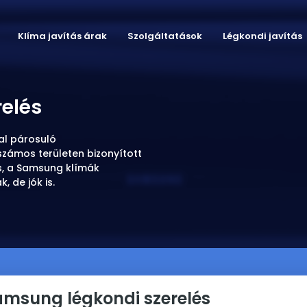
Klíma javítás árak
Szolgáltatások
Légkondi javítás
relés
al párosuló
zámos területen bizonyított
is, a Samsung klímák
, de jók is.
amsung légkondi szerelés