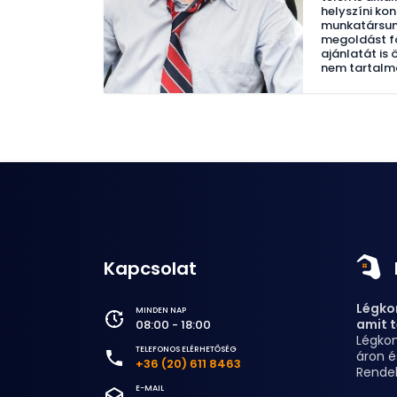
helyszíni ko
munkatársunk
megoldást fo
ajánlatát is 
nem tartalma
Kapcsolat
Légkon
MINDEN NAP
amit t
08:00 - 18:00
Légkon
TELEFONOS ELÉRHETŐSÉG
áron é
+36 (20) 611 8463
Rende
E-MAIL