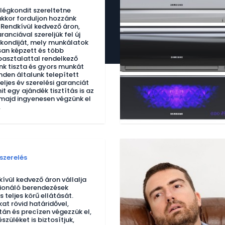
égkondit szereltetne
kkor forduljon hozzánk
Rendkívül kedvező áron,
aranciával szereljük fel új
kondiját, mely munkálatok
an képzett és több
pasztalattal rendelkező
k tiszta és gyors munkát
nden általunk telepített
teljes év szerelési garanciát
t egy ajándék tisztítás is az
majd ingyenesen végzünk el
.
szerelés
ívül kedvező áron vállalja
ionáló berendezések
s teljes körű ellátását.
at rövid határidővel,
tán és precízen végezzük el,
szüléket is biztosítjuk,