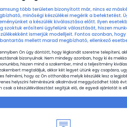
amsung több területen bizonyított már, nincs ez másk
bízható, minőségi készülékei megérik a befektetést. Üg
eményünket a készülék kiválasztása előtt. Ilyen esete
 szoktuk erősíteni ügyfelünk választását, hiszen mun
zülékekként ismerjük modelljeit. Fontos azonban, hogy 
rbantartás mellett marad megbízható, ellenkező esetb
nnyiben Ön úgy döntött, hogy légkondit szeretne telepíteni, ak
asztásnak bizonyulnak. Nem mindegy azonban, hogy ki és mekkora
honunkba, hiszen mind a szakember, mind a teljesítmény kiválaszt
szakembert megtaláljuk, akkor két legyet ütünk egy csapásra, ugya
es felmérni, hogy az Ön otthonába melyik készülék lesz a legjob
yenes helyszíni felmérésünk alkalmával meggyőződhet több évti
 csak a készülékválasztást segítjük elő, de egyedi ajánlatát is elk