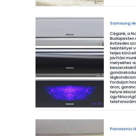
Samsung lég
Cégünk, a No
Budapesten 
évtizedes sz
tekintéllyel 
teljes körű e
javítási mun
melyekhez az
beszerzésérő
gondoskodun
légkondicio
forduljon ho
áron, garanci
helyre készül
ügyfélszolgá
telefonszám
Panasonic l