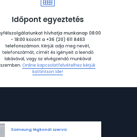
Időpont egyeztetés
yfélszolgálatunkat hívhatja munkanap 08:00
- 18:00 között a +36 (20) 611 8463
telefonszámon.
Kérjük adja meg nevét,
telefonszámát, címét és igényeit a leendő
lakásával, vagy az elvégzendő munkával
szemben.
Online kapcsolatfelvételhez kérjük
kattintson ide!
Samsung légkondi szerviz