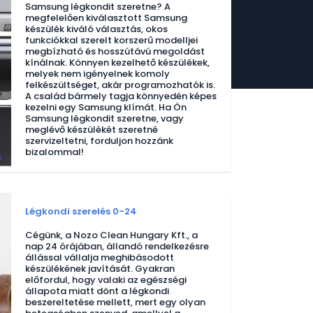
Samsung légkondit szeretne? A
megfelelően kiválasztott Samsung
készülék kiváló választás, okos
funkciókkal szerelt korszerű modelljei
megbízható és hosszútávú megoldást
kínálnak. Könnyen kezelhető készülékek,
melyek nem igényelnek komoly
felkészültséget, akár programozhatók is.
A család bármely tagja könnyedén képes
kezelni egy Samsung klímát. Ha Ön
Samsung légkondit szeretne, vagy
meglévő készülékét szeretné
szervizeltetni, forduljon hozzánk
bizalommal!
Légkondi szerelés 0-24
Cégünk, a Nozo Clean Hungary Kft., a
nap 24 órájában, állandó rendelkezésre
állással vállalja meghibásodott
készülékének javítását. Gyakran
előfordul, hogy valaki az egészségi
állapota miatt dönt a légkondi
beszereltetése mellett, mert egy olyan