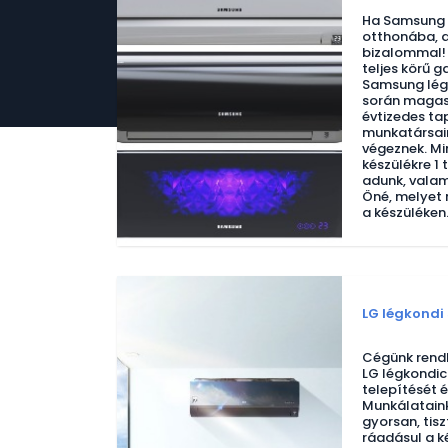
Ha Samsung l
otthonába, a
bizalommal! 
teljes körű g
Samsung lég
során magas
évtizedes ta
munkatársain
végeznek. Mi
készülékre 1 
adunk, valami
Öné, melyet 
a készüléken
LG légkondi 
Cégünk rendk
LG légkondic
telepítését é
Munkálataink
gyorsan, tisz
ráadásul a ké