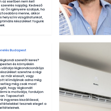
 az esetben nem kell
 szerelés napjáig. Kedvező
 az Ön igényeire szabjuk, ha
iztosabbra menne, akkor
s helyszíni vizsgálatunkat,
ptimális készüléket fogunk
nek.
erelés Budapest
égkondi szerelőt keres?
pesten és környékén
 vállalja légkondicionálója
 készüléket szeretne a régi
 az már elavult, vagy
tt klímájának adna még
Esetleg még csak most
gát, hogy légkondit
ármi is motiválja, forduljon
an. Tapasztalt
k ingyenes kiszállással,
eltételekkel tesznek eleget a
ltételeinek.