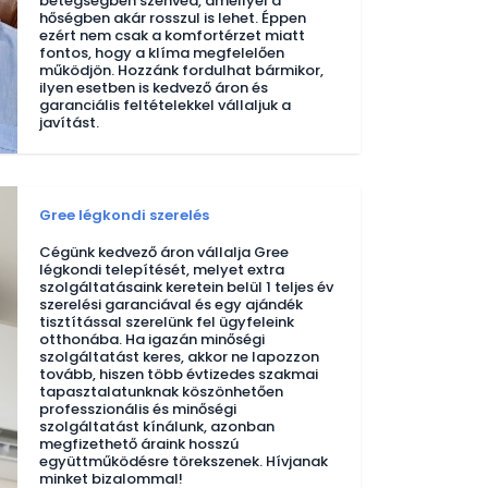
betegségben szenved, amellyel a
hőségben akár rosszul is lehet. Éppen
ezért nem csak a komfortérzet miatt
fontos, hogy a klíma megfelelően
működjön. Hozzánk fordulhat bármikor,
ilyen esetben is kedvező áron és
garanciális feltételekkel vállaljuk a
javítást.
Gree légkondi szerelés
Cégünk kedvező áron vállalja Gree
légkondi telepítését, melyet extra
szolgáltatásaink keretein belül 1 teljes év
szerelési garanciával és egy ajándék
tisztítással szerelünk fel ügyfeleink
otthonába. Ha igazán minőségi
szolgáltatást keres, akkor ne lapozzon
tovább, hiszen több évtizedes szakmai
tapasztalatunknak köszönhetően
professzionális és minőségi
szolgáltatást kínálunk, azonban
megfizethető áraink hosszú
együttműködésre törekszenek. Hívjanak
minket bizalommal!