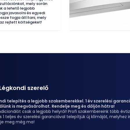
nzultációnkat, mely során
 a lehető legjobb
gja javasolni és egyedi
össze fogja állítani, mely
z rejtett költségeket!
Légkondi szerelő
di telepítés a legjobb szakemberekkel. 1 év szerelési garanciá
őlünk is megvásárolhat. Rendelje meg és dőljön hátra!
dicionálót csak a legjobb helyről! Profi szakembereink több évt
s 1 teljes év szerelési garanciával telepítjük új klímáját, melyhe
lje meg még ma!