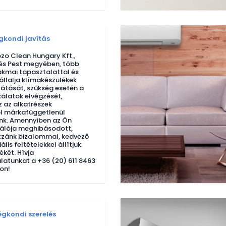
kondi javítás
zo Clean Hungary Kft.,
és Pest megyében, több
akmai tapasztalattal és
vállalja klímakészülékek
llátását, szükség esetén a
kálatok elvégzését,
 az alkatrészek
l márkafüggetlenül
k. Amennyiben az Ön
nálója meghibásodott,
zzánk bizalommal, kedvező
ális feltételekkel állítjuk
ékét. Hívja
latunkat a +36 (20) 611 8463
on!
égkondi szerelés