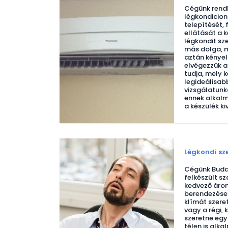
Cégünk rendk
légkondicio
telepítését, 
ellátását a 
légkondit sz
más dolga, m
aztán kénye
elvégezzük a
tudja, mely k
legideálisab
vizsgálatunk
ennek alkalmá
a készülék ki
Légkondi sz
Cégünk Buda
felkészült s
kedvező áron
berendezések 
klímát szere
vagy a régi, 
szeretne egy
télen is alka