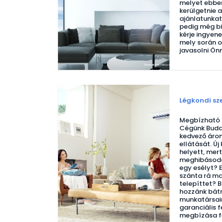
melyet ebben
kerülgetnie a
ajánlatunkat
pedig még b
kérje ingyene
mely során o
javasolni Ön
Légkondi sz
Megbízható l
Cégünk Buda
kedvező áron
ellátását. Új
helyett, mert
meghibásodo
egy esélyt? 
szánta rá ma
telepíttet? B
hozzánk bátr
munkatársain
garanciális f
megbízása fe