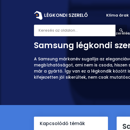
LÉGKONDI SZERELŐ
Klíma árak
Légkondi szerelő
Samsung légkondi szerelés
Samsung légkondi sze
A Samsung márkanév sugallja az eleganciáv
megbízhatóságot, ami nem is csoda, hiszen s
már a gyártó. Így van ez a légkondik között 
kifejezetten jól sikerültek, nem csak mutatósak
Kapcsolódó témák
S