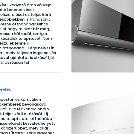
ívül kedvező áron vállalja
náló berendezések
felszerelését és teljes körű
későbbiekben is. Panasonic
eretne otthonába? Nincs
int hogy minket bíz meg,
lmesen hátradől, amíg mi
 készülék telepítését. Nem
észülék lenne a
b otthonába? Kérje helyszíni
at, mely teljesen ingyenes és
val ajánlatát is elkészítjük,
választásán túl.
erelés
pesten és környékén
zakemberek bevonásával,
 vállalja légkondicionáló
teljes körű ellátását. Új
tne telepíttetni otthonába,
kissé elavult készülék helyett
 korszerűbbet, mely akár
lmas fűtésre? Kérje ingyenes