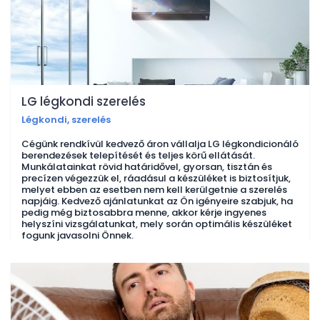
LG légkondi szerelés
Légkondi, szerelés
Cégünk rendkívül kedvező áron vállalja LG légkondicionáló
berendezések telepítését és teljes körű ellátását.
Munkálatainkat rövid határidővel, gyorsan, tisztán és
precízen végezzük el, ráadásul a készüléket is biztosítjuk,
melyet ebben az esetben nem kell kerülgetnie a szerelés
napjáig. Kedvező ajánlatunkat az Ön igényeire szabjuk, ha
pedig még biztosabbra menne, akkor kérje ingyenes
helyszíni vizsgálatunkat, mely során optimális készüléket
fogunk javasolni Önnek.