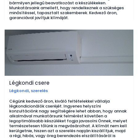
bármilyen jellegű beavatkozást a készülékeken.
Munkatársaink amellett, hogy rendelkeznek a szükséges
minősítéssel, tapasztalt szakemberek. Kedvező áron,
garanciával javítjuk klímáját.
Légkondi csere
Légkondi, szerelés
Cégünk kedvező áron, kiváló feltételekkel vállalja
légkondicionálók cseréjét. Ingyenes helyszíni
konzultációnk nagy segítségére lehet abban, hogy annak
alkalmával munkatársunk felmérést követően a
legoptimálisabb készüléket fogja javasolni Önnek, melyet
természetesen tőlünk is megvásárolhat. A klímát nem kell
kerülgetnie, hiszen azt a szerelés napján kiszállítjuk, majd
a régi, hibás, vagy öreg berendezés elszállításáról is