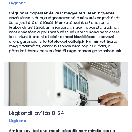
Légkondi
Cégünk Budapesten és Pest megye területén ingyenes
kiszállással vállalja légkondicionáló készülékek javítását
és teljes körű ellátását. Munkatársaink a Panasonic
légkondi javításában is jártasak, nagy tapasztalatuknak
köszönhetően a javítható készülék sorsa soha nem csere
lesz. Munkálatainkat akár aznapi kiszállással, kedvező
áron, garanciális feltételekkel vállaljuk. Ha minket tisztel
meg bizalmával, akkor biztosan nem fog csalódni, a
pótalkatrészek beszerzéséről rugalmasan gondoskodunk.
Légkondi javítás 0-24
Légkondi
Amikor egy légkondi meghibásodik, nem mindig csak a