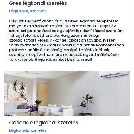
Gree légkondi szerelés
Légkondi, szerelés
Cégünk kedvező áron vállalja Gree légkondi telepítését,
melyet extra szolgáltatásaink keretein belül 1 teljes év
szerelési garanciával és egy ajándék tisztítással szerelünk
fel ügyfeleink otthonába. Ha igazán minőségi
szolgáltatást keres, akkor ne lapozzon tovább, hiszen
több évtizedes szakmai tapasztalatunknak köszönhetően
professzionális és minőségi szolgáltatást kínálunk,
azonban megfizethető áraink hosszú együttműködésre
törekszenek. Hívjanak minket bizalommal!
Cascade légkondi szerelés
Légkondi, szerelés