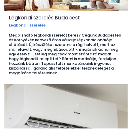
Légkondi szerelés Budapest
Légkondi, szerelés
Megbízható légkondi szerelőt keres? Cégünk Budapesten
és környékén kedvező áron vállalja légkondicionálója
ellátását. Új készüléket szeretne a régi helyett, mert az
már elavult, vagy meghibásodott klímájának adna még
egy esélyt? Esetleg még csak most szánta rá magát,
hogy légkondit telepíttet? Bármi is motiválja, forduljon
hozzánk bátran. Tapasztalt munkatársaink ingyenes
kiszállással, garanciális feltételekkel tesznek eleget a
megbízása feltételeinek.