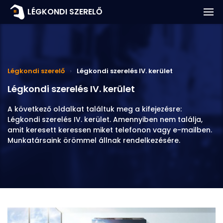
Klíma árak
LÉGKONDI SZERELŐ
Klíma javítás árak
Szolgáltatások
Légkondi szerelő
Légkondi szerelés IV. kerület
Légkondi javítás
Légkondi szerelés IV. kerület
Kapcsolat
A következő oldalkat találtuk meg a kifejezésre:
Légkondi szerelés IV. kerület. Amennyiben nem találja,
amit keresett keressen miket telefonon vagy e-mailben.
Munkatársaink örömmel állnak rendelkezésére.