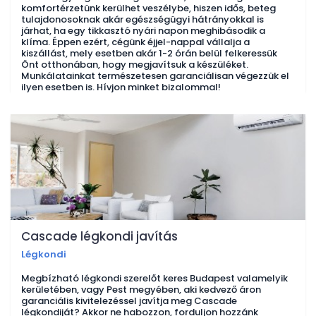
komfortérzetünk kerülhet veszélybe, hiszen idős, beteg
tulajdonosoknak akár egészségügyi hátrányokkal is
járhat, ha egy tikkasztó nyári napon meghibásodik a
klíma. Éppen ezért, cégünk éjjel-nappal vállalja a
kiszállást, mely esetben akár 1-2 órán belül felkeressük
Önt otthonában, hogy megjavítsuk a készüléket.
Munkálatainkat természetesen garanciálisan végezzük el
ilyen esetben is. Hívjon minket bizalommal!
Cascade légkondi javítás
Légkondi
Megbízható légkondi szerelőt keres Budapest valamelyik
kerületében, vagy Pest megyében, aki kedvező áron
garanciális kivitelezéssel javítja meg Cascade
légkondiját? Akkor ne habozzon, forduljon hozzánk