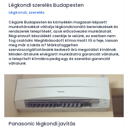
Légkondi szerelés Budapesten
Légkondi, szerelés
Cégünk Budapesten és környékén magasan képzett
munkatársakkal vállalja légkondicionáló berendezések és
rendszerek telepítését, azok előcsövezési munkálatait.
Régi elavult készülékét cserélje le velünk, ez esetben nem
fog csalódni. Meghibásodott klíma miatt fő a feje, lassan
meg már a lakás is? Márkafüggetlen
szervizszolgáltatásaink kedvező árú megoldást kínálnak.
Minden általunk elvégzett munkálatra garanciát vállalunk,
a telepített klímákra pedig egy és szerelési garanciát
vállalunk.
Panasonic légkondi javítás