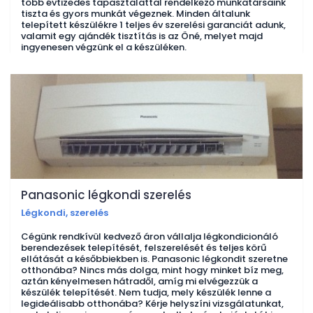
több évtizedes tapasztalattal rendelkező munkatársaink
tiszta és gyors munkát végeznek. Minden általunk
telepített készülékre 1 teljes év szerelési garanciát adunk,
valamit egy ajándék tisztítás is az Öné, melyet majd
ingyenesen végzünk el a készüléken.
Panasonic légkondi szerelés
Légkondi, szerelés
Cégünk rendkívül kedvező áron vállalja légkondicionáló
berendezések telepítését, felszerelését és teljes körű
ellátását a későbbiekben is. Panasonic légkondit szeretne
otthonába? Nincs más dolga, mint hogy minket bíz meg,
aztán kényelmesen hátradől, amíg mi elvégezzük a
készülék telepítését. Nem tudja, mely készülék lenne a
legideálisabb otthonába? Kérje helyszíni vizsgálatunkat,