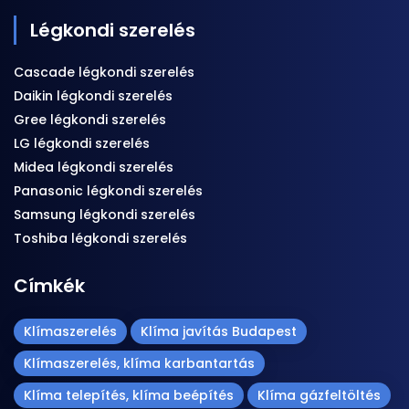
Légkondi szerelés
Cascade légkondi szerelés
Daikin légkondi szerelés
Gree légkondi szerelés
LG légkondi szerelés
Midea légkondi szerelés
Panasonic légkondi szerelés
Samsung légkondi szerelés
Toshiba légkondi szerelés
Címkék
Klímaszerelés
Klíma javítás Budapest
Klímaszerelés, klíma karbantartás
Klíma telepítés, klíma beépítés
Klíma gázfeltöltés