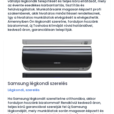
vállalja légkondik telepítését és teljes körű ellátását, mely
az évente esedékes karbantartás, tisztítás és
felülvizsgálatok. Munkatársaink magasan képzett profi
szakemberek, akik hivatalos minősítéssel rendelkeznek,
így a hivatalos munkálatok elvégzését is elvégezhetik.
Amennyiben Ön légkondit szeretne, forduljon hozzánk
bizalommal, új Toshoba klímáját rövid határidővel,
kedvező áron, garanciálisan telepítjük.
Samsung légkondi szerelés
Légkondi, szerelés
Ha Samsung légkondit szereltetne otthonába, akkor
forduljon hozzánk bizalommal! Rendkívül kedvező áron,
teljes körű garanciával szereljük fel új Samsung
légkondiját, mely munkálatok során magasan képzett és