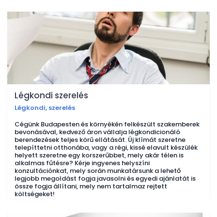
Légkondi szerelés
Légkondi, szerelés
Cégünk Budapesten és környékén felkészült szakemberek
bevonásával, kedvező áron vállalja légkondicionáló
berendezések teljes körű ellátását. Új klímát szeretne
telepíttetni otthonába, vagy a régi, kissé elavult készülék
helyett szeretne egy korszerűbbet, mely akár télen is
alkalmas fűtésre? Kérje ingyenes helyszíni
konzultációnkat, mely során munkatársunk a lehető
legjobb megoldást fogja javasolni és egyedi ajánlatát is
össze fogja állítani, mely nem tartalmaz rejtett
költségeket!