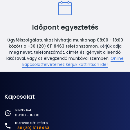
Időpont egyeztetés
Ügyfélszolgálatunkat hívhatja munkanap 08:00 - 18:00
között a +36 (20) 611 8463 telefonszámon.
Kérjük adja
meg nevét, telefonszámát, címét és igényeit a leendő
lakásával, vagy az elvégzendő munkával szemben.
Online
kapcsolatfelvételhez kérjük kattintson ide!
Kapcsolat
MINDEN NAP
08:00 - 18:00
TELEFONOS ELÉRHETŐSÉG
+36 (20) 611 8463