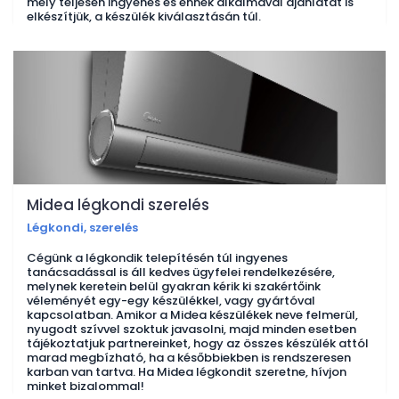
mely teljesen ingyenes és ennek alkalmával ajánlatát is
elkészítjük, a készülék kiválasztásán túl.
Midea légkondi szerelés
Légkondi, szerelés
Cégünk a légkondik telepítésén túl ingyenes
tanácsadással is áll kedves ügyfelei rendelkezésére,
melynek keretein belül gyakran kérik ki szakértőink
véleményét egy-egy készülékkel, vagy gyártóval
kapcsolatban. Amikor a Midea készülékek neve felmerül,
nyugodt szívvel szoktuk javasolni, majd minden esetben
tájékoztatjuk partnereinket, hogy az összes készülék attól
marad megbízható, ha a későbbiekben is rendszeresen
karban van tartva. Ha Midea légkondit szeretne, hívjon
minket bizalommal!