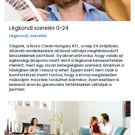
Légkondi szerelés 0-24
Légkondi, szerelés
Cégünk, a Nozo Clean Hungary Kft., a nap 24 órájában,
állandó rendelkezésre állással vállalja meghibásodott
készülékének javítását. Gyakran előfordul, hogy valaki az
egészségi állapota miatt dönt a légkondi beszereltetése
mellett, mert egy olyan betegségben szenved, amellyel a
hőségben akár rosszul is lehet. Éppen ezért nem csak a
komfortérzet miatt fontos, hogy a klíma megfelelően
működjön. Hozzánk fordulhat bármikor, ilyen esetben is
kedvező áron és garanciális feltételekkel vállaljuk a
javítást.