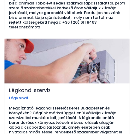
bizalommal! Több évtizedes szakmai tapasztalattal, profi
szerelő szakemberekkel kedvező áron vállaljuk klímája
javítását, melyre garanciát vállalunk. Forduljon hozzánk
bizalommal, kérje ajánlatunkat, mely nem tartalmaz
rejtett költségeket! hívja a +36 (20) 611 8463
telefonszámot!
Légkondi szerviz
Légkondi
Megbízható légkondi szerelőt keres Budapesten és
környékén? Cégünk márkafüggetlenül vállalja klímája
szervizelési munkálatait, javítását. A légkondicionáló
berendezések környezetvédelmi besorolásuk alapján
abba a csoportba tartoznak, amely esetében csak
hivatalos minősítéssel rendelkező szakember végezhet el