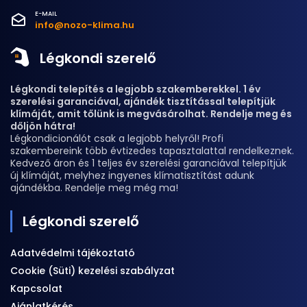
E-MAIL
info@nozo-klima.hu
Légkondi szerelő
Légkondi telepítés a legjobb szakemberekkel. 1 év
szerelési garanciával, ajándék tisztítással telepítjük
klímáját, amit tőlünk is megvásárolhat. Rendelje meg és
dőljön hátra!
Légkondicionálót csak a legjobb helyről! Profi
szakembereink több évtizedes tapasztalattal rendelkeznek.
Kedvező áron és 1 teljes év szerelési garanciával telepítjük
új klímáját, melyhez ingyenes klímatisztítást adunk
ajándékba. Rendelje meg még ma!
Légkondi szerelő
Adatvédelmi tájékoztató
Cookie (Süti) kezelési szabályzat
Kapcsolat
Ajánlatkérés