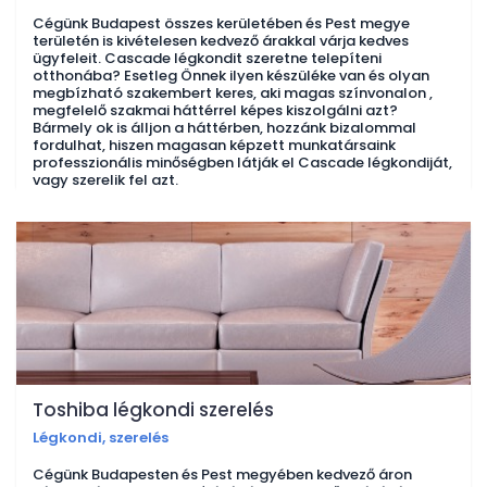
Cégünk Budapest összes kerületében és Pest megye
területén is kivételesen kedvező árakkal várja kedves
ügyfeleit. Cascade légkondit szeretne telepíteni
otthonába? Esetleg Önnek ilyen készüléke van és olyan
megbízható szakembert keres, aki magas színvonalon ,
megfelelő szakmai háttérrel képes kiszolgálni azt?
Bármely ok is álljon a háttérben, hozzánk bizalommal
fordulhat, hiszen magasan képzett munkatársaink
professzionális minőségben látják el Cascade légkondiját,
vagy szerelik fel azt.
Toshiba légkondi szerelés
Légkondi, szerelés
Cégünk Budapesten és Pest megyében kedvező áron