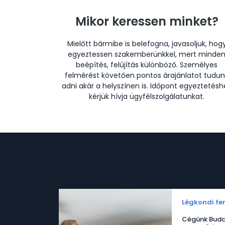
Mikor keressen minket?
Mielőtt bármibe is belefogna, javasoljuk, hog
egyeztessen szakemberünkkel, mert minde
beépítés, felújítás különböző. Személyes
felmérést követően pontos árajánlatot tudun
adni akár a helyszínen is. Időpont egyeztetésh
kérjük hívja ügyfélszolgálatunkat.
Légkondi fer
Cégünk Buda