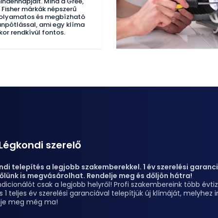
indennapjait. Mind a Gree,
 Fisher márkák népszerű
 folyamatos és megbízható
ánpótlással, ami egy klíma
kor rendkívül fontos.
Légkondi szerelő
di telepítés a legjobb szakemberekkel. 1 év szerelési garanciá
őlünk is megvásárolhat. Rendelje meg és dőljön hátra!
dicionálót csak a legjobb helyről! Profi szakembereink több évt
s 1 teljes év szerelési garanciával telepítjük új klímáját, melyhe
lje meg még ma!