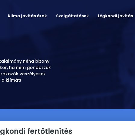
Klíma javítás árak
Szolgáltatások
Légkondi javítás
 találmány néha bizony
akkor, ha nem gondozzuk
órokozók veszélyesek
 a klímát!
gkondi fertőtlenítés