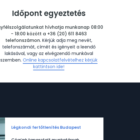
Időpont egyeztetés
yfélszolgálatunkat hívhatja munkanap 08:00
- 18:00 között a +36 (20) 611 8463
telefonszámon.
Kérjük adja meg nevét,
telefonszámát, címét és igényeit a leendő
lakásával, vagy az elvégzendő munkával
szemben.
Online kapcsolatfelvételhez kérjük
kattintson ide!
Légkondi fertőtlenítés Budapest
Cégünk tapasztalt munkatársak