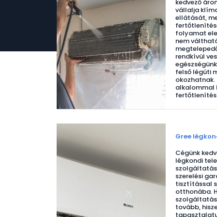
kedvező áron,
vállalja klím
ellátását, m
fertőtlenítés
folyamat ele
nem váltható
megtelepedő
rendkívül ve
egészségünk
felső légúti
okozhatnak. 
alkalommal k
fertőtlenítés
Gree légkond
Cégünk kedve
légkondi tel
szolgáltatása
szerelési ga
tisztítással 
otthonába. H
szolgáltatás
tovább, hisz
tapasztalat