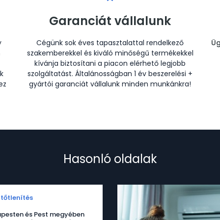
Garanciát vállalunk
y
Cégünk sok éves tapasztalattal rendelkező
Üg
n
szakemberekkel és kiváló minőségű termékekkel
kívánja biztosítani a piacon elérhető legjobb
k
szolgáltatást. Általánosságban 1 év beszerelési +
ez
gyártói garanciát vállalunk minden munkánkra!
Hasonló oldalak
tőtlenítés
pesten és Pest megyében