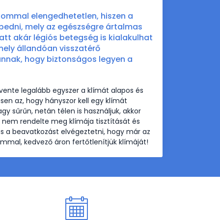
alommal elengedhetetlen, hiszen a
edni, mely az egészségre ártalmas
att akár légiós betegség is kialakulhat
ely állandóan visszatérő
annak, hogy biztonságos legyen a
vente legalább egyszer a klímát alapos és
esen az, hogy hányszor kell egy klímát
agy sűrűn, netán télen is használjuk, akkor
g nem rendelte meg klímája tisztítását és
ges a beavatkozást elvégeztetni, hogy már az
mmal, kedvező áron fertőtlenítjük klímáját!