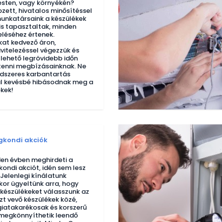
sten, vagy környékén?
ett, hivatalos minősítéssel
unkatársaink a készülékek
is tapasztaltak, minden
eléséhez értenek.
at kedvező áron,
ivitelezéssel végezzük és
 lehető legrövidebb időn
 tenni megbízásainknak. Ne
endszeres karbantartás
al kevésbé hibásodnak meg a
kek!
gkondi akciók
en évben meghirdeti a
kondi akciót, idén sem lesz
Jelenlegi kínálatunk
kor ügyeltünk arra, hogy
készülékeket válasszunk az
zt vevő készülékek közé,
iatakarékosak és korszerű
 megkönnyíthetik leendő