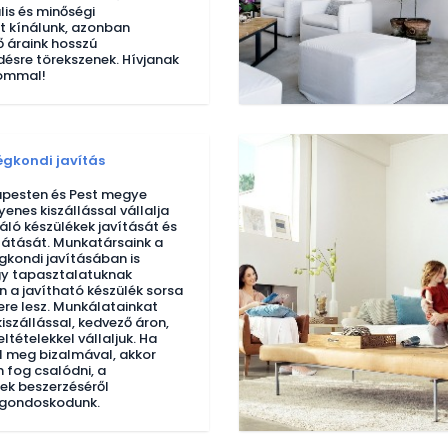
lis és minőségi
t kínálunk, azonban
 áraink hosszú
sre törekszenek. Hívjanak
lommal!
égkondi javítás
pesten és Pest megye
yenes kiszállással vállalja
áló készülékek javítását és
llátását. Munkatársaink a
gkondi javításában is
gy tapasztalatuknak
 a javítható készülék sorsa
re lesz. Munkálatainkat
iszállással, kedvező áron,
eltételekkel vállaljuk. Ha
el meg bizalmával, akkor
 fog csalódni, a
ek beszerzéséről
gondoskodunk.