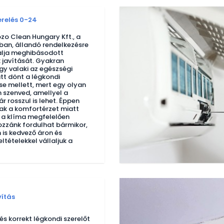
erelés 0-24
zo Clean Hungary Kft., a
ban, állandó rendelkezésre
lalja meghibásodott
 javítását. Gyakran
gy valaki az egészségi
tt dönt a légkondi
se mellett, mert egy olyan
szenved, amellyel a
r rosszul is lehet. Éppen
ak a komfortérzet miatt
 a klíma megfelelően
zzánk fordulhat bármikor,
 is kedvező áron és
eltételekkel vállaljuk a
vítás
s korrekt légkondi szerelőt