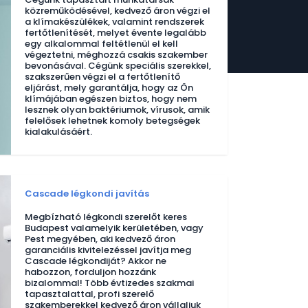
közreműködésével, kedvező áron végzi el
a klímakészülékek, valamint rendszerek
fertőtlenítését, melyet évente legalább
egy alkalommal feltétlenül el kell
végeztetni, méghozzá csakis szakember
bevonásával. Cégünk speciális szerekkel,
szakszerűen végzi el a fertőtlenítő
eljárást, mely garantálja, hogy az Ön
klímájában egészen biztos, hogy nem
lesznek olyan baktériumok, vírusok, amik
felelősek lehetnek komoly betegségek
kialakulásáért.
Cascade légkondi javítás
Megbízható légkondi szerelőt keres
Budapest valamelyik kerületében, vagy
Pest megyében, aki kedvező áron
garanciális kivitelezéssel javítja meg
Cascade légkondiját? Akkor ne
habozzon, forduljon hozzánk
bizalommal! Több évtizedes szakmai
tapasztalattal, profi szerelő
szakemberekkel kedvező áron vállaljuk