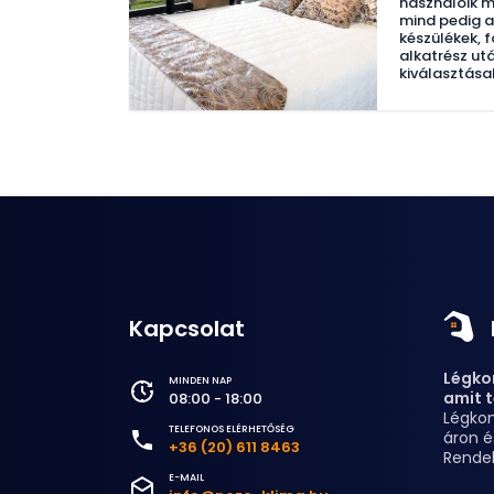
használóik m
mind pedig a
készülékek,
alkatrész ut
kiválasztása
Kapcsolat
Légkon
MINDEN NAP
amit t
08:00 - 18:00
Légkon
TELEFONOS ELÉRHETŐSÉG
áron é
+36 (20) 611 8463
Rende
E-MAIL