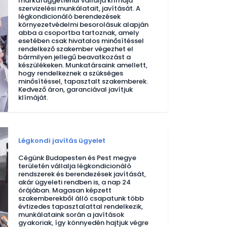
márkafüggetlenül vállalja klímája
szervizelési munkálatait, javítását. A
légkondicionáló berendezések
környezetvédelmi besorolásuk alapján
abba a csoportba tartoznak, amely
esetében csak hivatalos minősítéssel
rendelkező szakember végezhet el
bármilyen jellegű beavatkozást a
készülékeken. Munkatársaink amellett,
hogy rendelkeznek a szükséges
minősítéssel, tapasztalt szakemberek.
Kedvező áron, garanciával javítjuk
klímáját.
Légkondi javítás ügyelet
Cégünk Budapesten és Pest megye
területén vállalja légkondicionáló
rendszerek és berendezések javítását,
akár ügyeleti rendben is, a nap 24
órájában. Magasan képzett
szakemberekből álló csapatunk több
évtizedes tapasztalattal rendelkezik,
munkálataink során a javítások
gyakoriak, így könnyedén hajtjuk végre