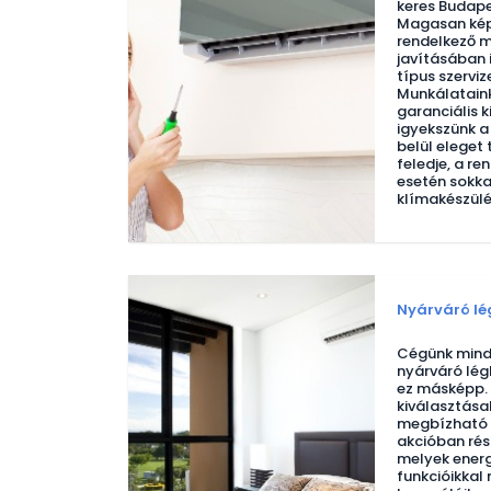
keres Budape
Magasan képz
rendelkező m
javításában 
típus szerviz
Munkálataink
garanciális k
igyekszünk a
belül eleget
feledje, a r
esetén sokk
klímakészülé
Nyárváró lé
Cégünk mind
nyárváró lég
ez másképp. 
kiválasztása
megbízható 
akcióban rés
melyek energ
funkcióikkal