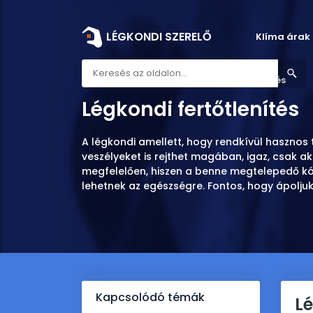
LÉGKONDI SZERELŐ
Klíma árak
Légkondi szerelő
Légkondi fertőtlenítés
Légkondi fertőtlenítés
A légkondi amellett, hogy rendkívül hasznos
veszélyeket is rejthet magában, igaz, csak 
megfelelően, hiszen a benne megtelepedő k
lehetnek az egészségre. Fontos, hogy ápoljuk
Kapcsolódó témák
Lé