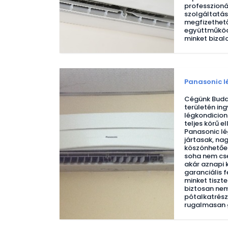
professzioná
szolgáltatás
megfizethető
együttműködé
minket biza
Panasonic l
Cégünk Buda
területén ing
légkondicion
teljes körű e
Panasonic lé
jártasak, na
köszönhetően
soha nem cse
akár aznapi k
garanciális f
minket tiszt
biztosan nem
pótalkatrész
rugalmasan 