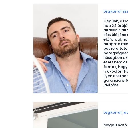
Légkondi sz
Cégünk, a No
nap 24 órájá
állással vál
készülékének
előfordul, ho
állapota mia
beszerelteté
betegségben 
hőségben aká
ezért nem cs
fontos, hogy
működjön. Ho
ilyen esetben
garanciális f
javítást.
Légkondi ja
Megbízható é