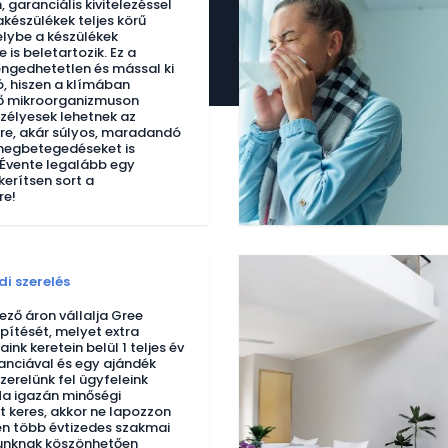
 garanciális kivitelezéssel
akészülékek teljes körű
elybe a készülékek
e is beletartozik. Ez a
ngedhetetlen és mással ki
, hiszen a klímában
 mikroorganizmuson
szélyesek lehetnek az
re, akár súlyos, maradandó
 megbetegedéseket is
Évente legalább egy
erítsen sort a
re!
i szerelés
ző áron vállalja Gree
epítését, melyet extra
ink keretein belül 1 teljes év
ranciával és egy ajándék
szerelünk fel ügyfeleink
a igazán minőségi
t keres, akkor ne lapozzon
en több évtizedes szakmai
unknak köszönhetően