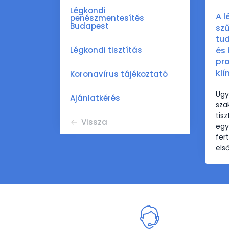
Légkondi
A l
penészmentesítés
Budapest
sz
tud
Légkondi tisztítás
és 
pro
klí
Koronavírus tájékoztató
Ugy
Ajánlatkérés
sza
tis
Vissza
egy
fer
els