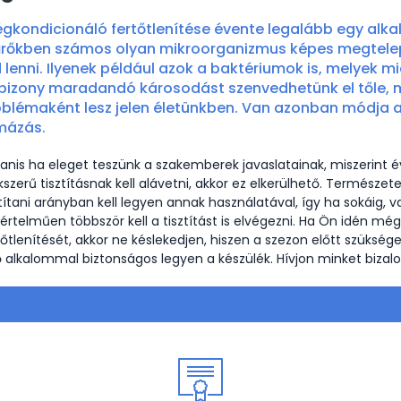
égkondicionáló fertőtlenítése évente legalább egy alk
űrőkben számos olyan mikroorganizmus képes megtelep
 lenni. Ilyenek például azok a baktériumok is, melyek mi
bizony maradandó károsodást szenvedhetünk el tőle, m
blémaként lesz jelen életünkben. Van azonban módja 
mázás.
anis ha eleget teszünk a szakemberek javaslatainak, miszerint é
kszerű tisztításnak kell alávetni, akkor ez elkerülhető. Természet
ztítani arányban kell legyen annak használatával, így ha sokáig, v
értelműen többször kell a tisztítást is elvégezni. Ha Ön idén mé
tőtlenítését, akkor ne késlekedjen, hiszen a szezon előtt szüksé
ő alkalommal biztonságos legyen a készülék. Hívjon minket bizalo