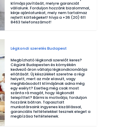
klímája javítását, melyre garanciát
vállalunk. Forduljon hozzánk bizalommal,
kérje ajánlatunkat, mely nem tartalmaz
rejtett költségeket! hívja a +36 (20) 611
8463 telefonszámot!
Légkondi szerelés Budapest
Megbízható légkondi szerelőt keres?
Cégünk Budapesten és környékén
kedvező áron vállalja légkondicionálója
ellátását. Új készüléket szeretne a régi
helyett, mert az már elavult, vagy
meghibásodott klímájának adna még
egy esélyt? Esetleg még csak most
szánta rá magát, hogy légkondit
telepíttet? Bármi is motiválja, forduljon
hozzánk bátran. Tapasztalt
munkatársaink ingyenes kiszállással,
garanciális feltételekkel tesznek eleget a
megbízása feltételeinek.