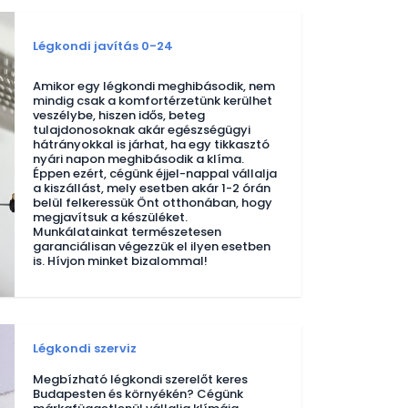
Légkondi javítás 0-24
Amikor egy légkondi meghibásodik, nem
mindig csak a komfortérzetünk kerülhet
veszélybe, hiszen idős, beteg
tulajdonosoknak akár egészségügyi
hátrányokkal is járhat, ha egy tikkasztó
nyári napon meghibásodik a klíma.
Éppen ezért, cégünk éjjel-nappal vállalja
a kiszállást, mely esetben akár 1-2 órán
belül felkeressük Önt otthonában, hogy
megjavítsuk a készüléket.
Munkálatainkat természetesen
garanciálisan végezzük el ilyen esetben
is. Hívjon minket bizalommal!
Légkondi szerviz
Megbízható légkondi szerelőt keres
Budapesten és környékén? Cégünk