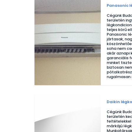
Panasonic l
Cégünk Buda
területén ing
légkondicion
teljes körű e
Panasonic lé
jártasak, na
köszönhetően
soha nem cse
akár aznapi k
garanciális f
minket tiszt
biztosan nem
pótalkatrész
rugalmasan 
Daikin légko
Cégünk Buda
területén ke
feltételekkel
márkájú légk
Munkatársai