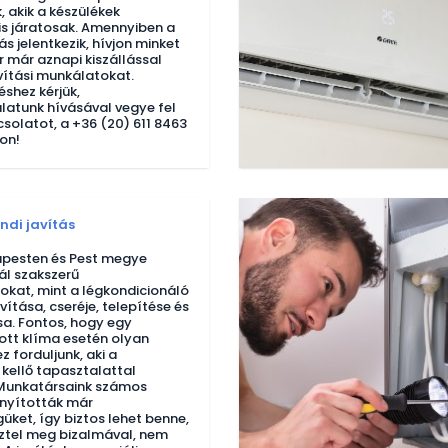
 akik a készülékek
is járatosak. Amennyiben a
 jelentkezik, hívjon minket
r már aznapi kiszállással
avítási munkálatokat.
éshez kérjük,
latunk hívásával vegye fel
csolatot, a +36 (20) 611 8463
on!
ndi javítás
pesten és Pest megye
ál szakszerű
okat, mint a légkondicionáló
vítása, cseréje, telepítése és
a. Fontos, hogy egy
tt klíma esetén olyan
 forduljunk, aki a
 kellő tapasztalattal
 Munkatársaink számos
nyították már
üket, így biztos lehet benne,
sztel meg bizalmával, nem