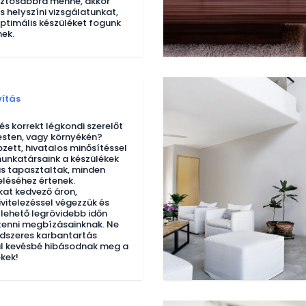
iztosabbra menne, akkor
s helyszíni vizsgálatunkat,
ptimális készüléket fogunk
nek.
vítás
s korrekt légkondi szerelőt
sten, vagy környékén?
ett, hivatalos minősítéssel
unkatársaink a készülékek
is tapasztaltak, minden
eléséhez értenek.
at kedvező áron,
ivitelezéssel végezzük és
 lehető legrövidebb időn
 tenni megbízásainknak. Ne
endszeres karbantartás
al kevésbé hibásodnak meg a
kek!