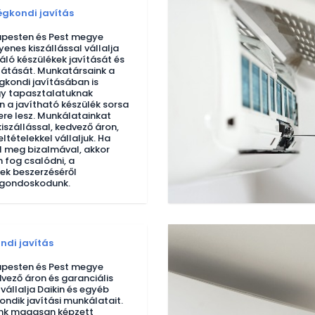
égkondi javítás
pesten és Pest megye
yenes kiszállással vállalja
áló készülékek javítását és
llátását. Munkatársaink a
gkondi javításában is
gy tapasztalatuknak
 a javítható készülék sorsa
re lesz. Munkálatainkat
iszállással, kedvező áron,
eltételekkel vállaljuk. Ha
el meg bizalmával, akkor
 fog csalódni, a
ek beszerzéséről
gondoskodunk.
ndi javítás
pesten és Pest megye
dvező áron és garanciális
 vállalja Daikin és egyéb
ondik javítási munkálatait.
nk magasan képzett