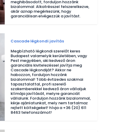
meghibásodott, forduljon hozzánk
bizalommal: Alkatrésszel felszerelkezve,
akár aznap megérkezünk, hogy
garanciálisan elvégezzük a javítást.
Cascade légkondi javítás
Megbízható légkondi szerelőt keres
Budapest valamelyik kerületében, vagy
Pest megyében, aki kedvező áron
garanciális kivitelezéssel javítja meg
Cascade légkondiját? Akkor ne
habozzon, forduljon hozzánk
bizalommal! Több évtizedes szakmai
tapasztalattal, profi szerelő
szakemberekkel kedvező áron vállaljuk
klímája javítását, melyre garanciát
vállalunk. Forduljon hozzánk bizalommal,
kérje ajánlatunkat, mely nem tartalmaz
rejtett költségeket! hívja a +36 (20) 611
8463 telefonszámot!