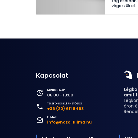
fog csalódni.
végezzük el.
Kapcsolat
Légkon
MINDEN NAP
amit t
08:00 - 18:00
Légkon
TELEFONOS ELÉRHETŐSÉG
áron é
+36 (20) 611 8463
Rende
E-MAIL
info@nozo-klima.hu