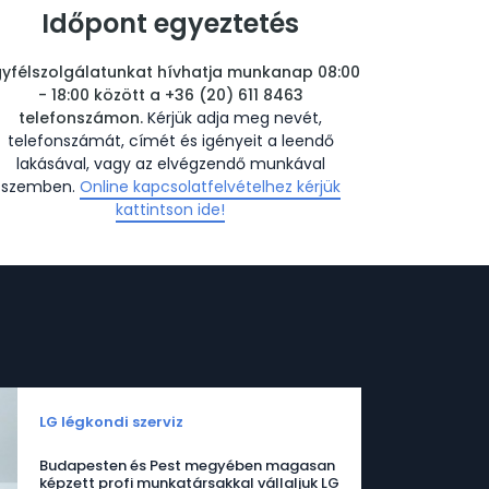
Időpont egyeztetés
yfélszolgálatunkat hívhatja munkanap 08:00
- 18:00 között a +36 (20) 611 8463
telefonszámon.
Kérjük adja meg nevét,
telefonszámát, címét és igényeit a leendő
lakásával, vagy az elvégzendő munkával
szemben.
Online kapcsolatfelvételhez kérjük
kattintson ide!
LG légkondi szerviz
Budapesten és Pest megyében magasan
képzett profi munkatársakkal vállaljuk LG