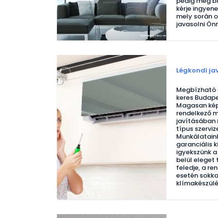
pedig még b
kérje ingyene
mely során o
javasolni Ön
Légkondi ja
Megbízható é
keres Budape
Magasan képz
rendelkező m
javításában 
típus szerviz
Munkálataink
garanciális k
igyekszünk a
belül eleget
feledje, a r
esetén sokk
klímakészülé