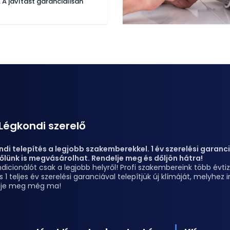
 A javítást garanciálisan
Légkondi szerelő
di telepítés a legjobb szakemberekkel. 1 év szerelési garanciá
őlünk is megvásárolhat. Rendelje meg és dőljön hátra!
dicionálót csak a legjobb helyről! Profi szakembereink több évt
s 1 teljes év szerelési garanciával telepítjük új klímáját, melyhe
lje meg még ma!