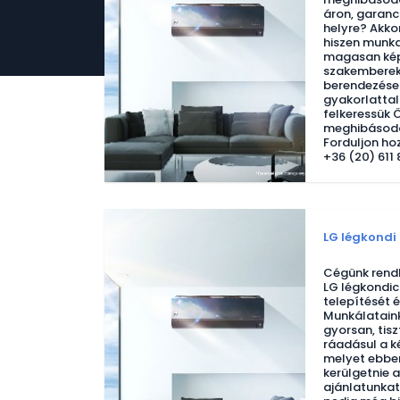
áron, garanci
helyre? Akkor
hiszen munk
magasan kép
szakemberek,
berendezések
gyakorlattal
felkeressük 
meghibásodot
Forduljon ho
+36 (20) 611
LG légkondi 
Cégünk rendk
LG légkondic
telepítését é
Munkálataink
gyorsan, tisz
ráadásul a ké
melyet ebben
kerülgetnie a
ajánlatunkat