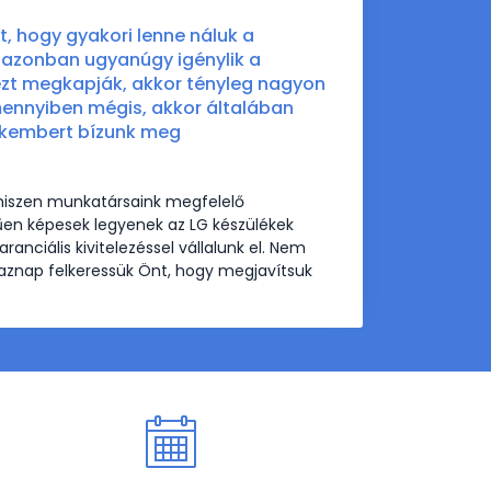
, hogy gyakori lenne náluk a
 azonban ugyanúgy igénylik a
ezt megkapják, akkor tényleg nagyon
amennyiben mégis, akkor általában
zakembert bízunk meg
 hiszen munkatársaink megfelelő
űen képesek legyenek az LG készülékek
anciális kivitelezéssel vállalunk el. Nem
 aznap felkeressük Önt, hogy megjavítsuk