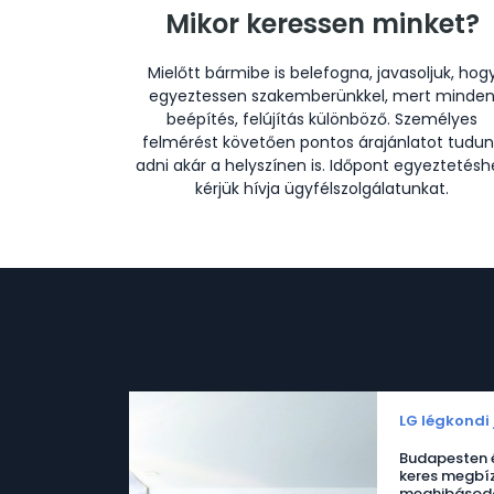
Mikor keressen minket?
Mielőtt bármibe is belefogna, javasoljuk, hog
egyeztessen szakemberünkkel, mert minde
beépítés, felújítás különböző. Személyes
felmérést követően pontos árajánlatot tudun
adni akár a helyszínen is. Időpont egyeztetésh
kérjük hívja ügyfélszolgálatunkat.
LG légkondi 
Budapesten é
keres megbíz
meghibásodo