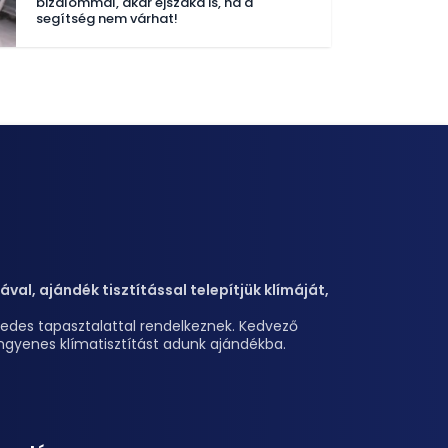
bizalommal, akár éjszaka is, ha a
segítség nem várhat!
val, ajándék tisztítással telepítjük klímáját,
izedes tapasztalattal rendelkeznek. Kedvező
z ingyenes klímatisztítást adunk ajándékba.