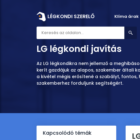
LÉGKONDI SZERELŐ
Klíma árak
Légkondi szerelő
LG légkondi javítás
LG légkondi javítás
Az LG légkondikra nem jellemző a meghibáso
kerít gazdájuk az alapos, szakember általi 
a kivétel mégis erősítené a szabályt, fontos
szakemberhez forduljunk segítségért.
Kapcsolódó témák
LG