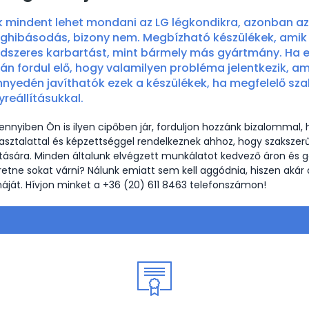
 mindent lehet mondani az LG légkondikra, azonban azt
ghibásodás, bizony nem. Megbízható készülékek, amik
dszeres karbartást, mint bármely más gyártmány. Ha 
kán fordul elő, hogy valamilyen probléma jelentkezik, 
nyedén javíthatók ezek a készülékek, ha megfelelő s
yreállításukkal.
nnyiben Ön is ilyen cipőben jár, forduljon hozzánk bizalommal,
asztalattal és képzettséggel rendelkeznek ahhoz, hogy szakszer
ítására. Minden általunk elvégzett munkálatot kedvező áron és gar
retne sokat várni? Nálunk emiatt sem kell aggódnia, hiszen akár
máját. Hívjon minket a +36 (20) 611 8463 telefonszámon!