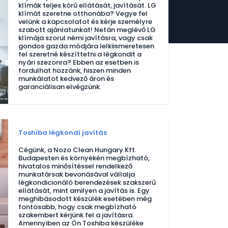
klímák teljes körű ellátását, javítását. LG
klímát szeretne otthonába? Vegye fel
velünk a kapcsolatot és kérje személyre
szabott ajánlatunkat! Netán meglévő LG
klímája szorul némi javításra, vagy csak
gondos gazda módjára lelkiismeretesen
fel szeretné készíttetni a légkondit a
nyári szezonra? Ebben az esetben is
fordulhat hozzánk, hiszen minden
munkálatot kedvező áron és
garanciálisan elvégzünk.
Toshiba légkondi javítás
Cégünk, a Nozo Clean Hungary Kft.
Budapesten és környékén megbízható,
hivatalos minősítéssel rendelkező
munkatársak bevonásával vállalja
légkondicionáló berendezések szakszerű
ellátását, mint amilyen a javítás is. Egy
meghibásodott készülék esetében még
fontosabb, hogy csak megbízható
szakembert kérjünk fel a javításra.
Amennyiben az Ön Toshiba készüléke