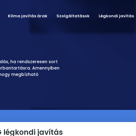
Klíma javítás árak
Szolgáltatások
Légkondi javítás
dás, ha rendszeresen sort
karbantartásra. Amennyiben
, hogy megbízható
 légkondi javítás