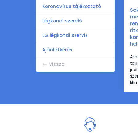
Koronavírus tájékoztató
Sok
me
Légkondi szerelő
ren
rit
LG légkondi szerviz
kön
hel
Ajánlatkérés
Ame
tap
Vissza
jav
sze
klí