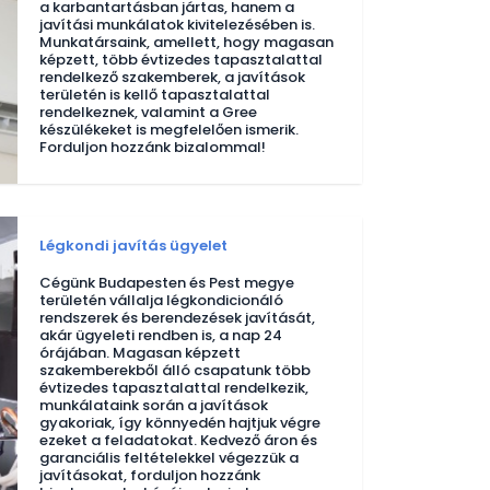
a karbantartásban jártas, hanem a
javítási munkálatok kivitelezésében is.
Munkatársaink, amellett, hogy magasan
képzett, több évtizedes tapasztalattal
rendelkező szakemberek, a javítások
területén is kellő tapasztalattal
rendelkeznek, valamint a Gree
készülékeket is megfelelően ismerik.
Forduljon hozzánk bizalommal!
Légkondi javítás ügyelet
Cégünk Budapesten és Pest megye
területén vállalja légkondicionáló
rendszerek és berendezések javítását,
akár ügyeleti rendben is, a nap 24
órájában. Magasan képzett
szakemberekből álló csapatunk több
évtizedes tapasztalattal rendelkezik,
munkálataink során a javítások
gyakoriak, így könnyedén hajtjuk végre
ezeket a feladatokat. Kedvező áron és
garanciális feltételekkel végezzük a
javításokat, forduljon hozzánk