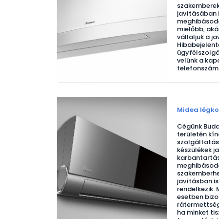
szakemberek,
javításában 
meghibásodás
mielőbb, aká
vállaljuk a j
Hibabejelent
ügyfélszolgá
velünk a kap
telefonszám
Midea légko
Cégünk Buda
területén kín
szolgáltatás
készülékek ja
karbantartás
meghibásodo
szakemberhez
javításban is
rendelkezik.
esetben bizo
rátermettség
ha minket ti