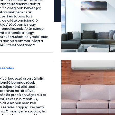
ális feltételekkel állítja
 Ön a legjobb helyen jár,
atársaink nem csak
zett és tapasztalt
 de a légkondicionáló
 javításában is nagy
 rendelkeznek. Akár aznap
Önt otthonába, hogy
t készülékét helyreállítsuk.
zzánk bizalommal, hívja a
 8463 telefonszámot!
szerelés
ívül kedvező áron vállalja
ionáló berendezések
s teljes körű ellátását.
at rövid határidővel,
tán és precízen végezzük el,
szüléket is biztosítjuk,
 az esetben nem kell
 szerelés napjáig. Kedvező
 az Ön igényeire szabjuk, ha