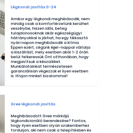
Légkondi javítás 0-24
Amikor egy légkondi meghibásodik, nem
mindig csak a komfortérzetünk kerülhet
veszélybe, hiszen idős, beteg
tulajdonosoknak akár egészségügyi
hátrányokkal is járhat, ha egy tikkasztó
nyári napon meghibásodik a klíma.
Éppen ezért, cégünk éjjel-nappal vállalja
a kiszállást, mely esetben akár 1-2 órán
belül felkeressük Önt otthonában, hogy
megjavítsuk a készüléket.
Munkálatainkat természetesen
garanciálisan végezzük el ilyen esetben
is. Hívjon minket bizalommal!
Gree légkondi javítás
Meghibásodott Gree márkájú
légkondicionáló berendezése? Fontos,
hogy ilyen esetben olyan szakemberhez
forduljon, aki nem csak a telepítésben és