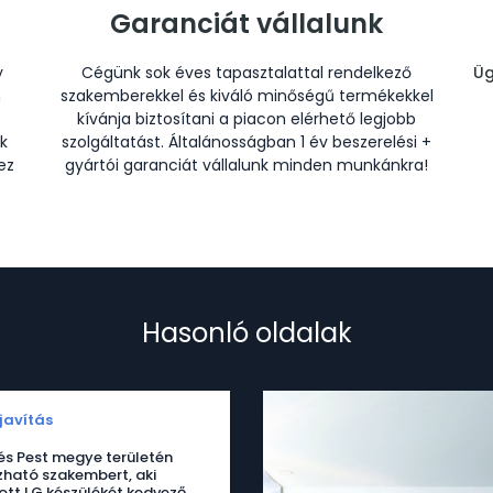
Garanciát vállalunk
y
Cégünk sok éves tapasztalattal rendelkező
Üg
n
szakemberekkel és kiváló minőségű termékekkel
kívánja biztosítani a piacon elérhető legjobb
k
szolgáltatást. Általánosságban 1 év beszerelési +
ez
gyártói garanciát vállalunk minden munkánkra!
Hasonló oldalak
javítás
s Pest megye területén
ható szakembert, aki
tt LG készülékét kedvező