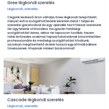
Gree légkondi szerelés
Légkondi, szerelés
Cégünk kedvező áron vállalja Gree légkondi telepítését,
melyet extra szolgáltatásaink keretein belül 1 teljes év
szerelési garanciával és egy ajándék tisztítással szerelünk
fel ügyfeleink otthonába. Ha igazán minőségi
szolgáltatást keres, akkor ne lapozzon tovább, hiszen
több évtizedes szakmai tapasztalatunknak köszönhetően
professzionális és minőségi szolgáltatást kínálunk,
azonban megfizethető áraink hosszú együttműködésre
törekszenek. Hívjanak minket bizalommal!
Cascade légkondi szerelés
Légkondi, szerelés