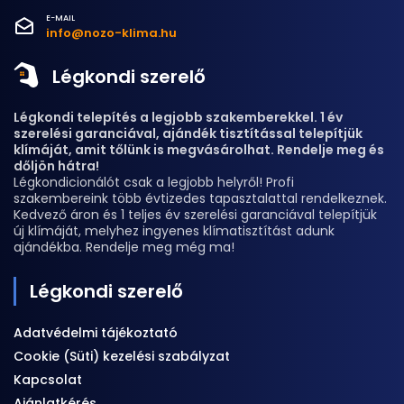
E-MAIL
info@nozo-klima.hu
Légkondi szerelő
Légkondi telepítés a legjobb szakemberekkel. 1 év
szerelési garanciával, ajándék tisztítással telepítjük
klímáját, amit tőlünk is megvásárolhat. Rendelje meg és
dőljön hátra!
Légkondicionálót csak a legjobb helyről! Profi
szakembereink több évtizedes tapasztalattal rendelkeznek.
Kedvező áron és 1 teljes év szerelési garanciával telepítjük
új klímáját, melyhez ingyenes klímatisztítást adunk
ajándékba. Rendelje meg még ma!
Légkondi szerelő
Adatvédelmi tájékoztató
Cookie (Süti) kezelési szabályzat
Kapcsolat
Ajánlatkérés