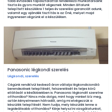
több évtizedes tapasztalattal rendelkező munkatársaink
tiszta és gyors munkát végeznek. Minden általunk
telepített készülékre 1 teljes év szerelési garanciát adunk,
valamit egy ajándék tisztítás is az Öné, melyet majd
ingyenesen végzünk el a készüléken.
Panasonic légkondi szerelés
Légkondi, szerelés
Cégünk rendkívül kedvező áron vállalja légkondicionáló
berendezések telepítését, felszerelését és teljes körű
ellátását a későbbiekben is. Panasonic légkondit szeretne
otthonába? Nincs más dolga, mint hogy minket bíz meg,
aztán kényelmesen hátradől, amíg mi elvégezzük a
készülék telepítését. Nem tudja, mely készülék lenne a
legideálisabb otthonába? Kérje helyszíni vizsgálatunkat,