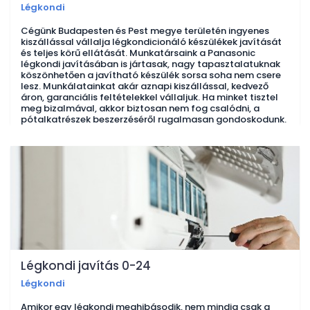
Légkondi
Cégünk Budapesten és Pest megye területén ingyenes
kiszállással vállalja légkondicionáló készülékek javítását
és teljes körű ellátását. Munkatársaink a Panasonic
légkondi javításában is jártasak, nagy tapasztalatuknak
köszönhetően a javítható készülék sorsa soha nem csere
lesz. Munkálatainkat akár aznapi kiszállással, kedvező
áron, garanciális feltételekkel vállaljuk. Ha minket tisztel
meg bizalmával, akkor biztosan nem fog csalódni, a
pótalkatrészek beszerzéséről rugalmasan gondoskodunk.
Légkondi javítás 0-24
Légkondi
Amikor egy légkondi meghibásodik, nem mindig csak a