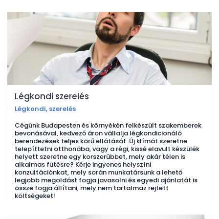
Légkondi szerelés
Légkondi, szerelés
Cégünk Budapesten és környékén felkészült szakemberek
bevonásával, kedvező áron vállalja légkondicionáló
berendezések teljes körű ellátását. Új klímát szeretne
telepíttetni otthonába, vagy a régi, kissé elavult készülék
helyett szeretne egy korszerűbbet, mely akár télen is
alkalmas fűtésre? Kérje ingyenes helyszíni
konzultációnkat, mely során munkatársunk a lehető
legjobb megoldást fogja javasolni és egyedi ajánlatát is
össze fogja állítani, mely nem tartalmaz rejtett
költségeket!