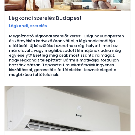
Légkondi szerelés Budapest
Légkondi, szerelés
Megbízható légkondi szerelőt keres? Cégünk Budapesten
és környékén kedvező áron vállalja légkondicionálója
ellátását. Új készüléket szeretne a régi helyett, mert az
már elavult, vagy meghibásodott klímájának adna még
egy esélyt? Esetleg még csak most szánta rá magát,
hogy légkondit telepíttet? Bármi is motiválja, forduljon
hozzánk bátran. Tapasztalt munkatársaink ingyenes
kiszállással, garanciális feltételekkel tesznek eleget a
megbízása feltételeinek.