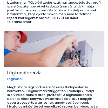
bizalommal! Több évtizedes szakmai tapasztalattal, profi
szerelő szakemberekkel kedvező áron vállaljuk klímája
javítását, melyre garanciát vállalunk. Forduljon hozzánk
bizalommal, kérje ajánlatunkat, mely nem tartalmaz
rejtett költségeket! hívja a +36 (20) 611 8463
telefonszámot!
Légkondi szerviz
Légkondi
Megbízható légkondi szerelőt keres Budapesten és
környékén? Cégünk márkafüggetlenül vállalja klímája
szervizelési munkálatait, javítását. A légkondicionáló
berendezések környezetvédelmi besorolásuk alapján
abba a csoportba tartoznak, amely esetében csak
hivatalos minősítéssel rendelkező szakember végezhet el