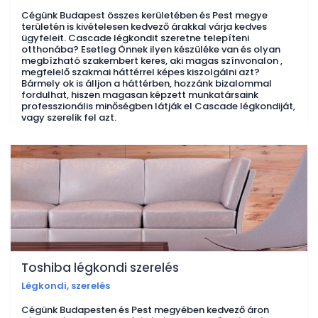
Cégünk Budapest összes kerületében és Pest megye
területén is kivételesen kedvező árakkal várja kedves
ügyfeleit. Cascade légkondit szeretne telepíteni
otthonába? Esetleg Önnek ilyen készüléke van és olyan
megbízható szakembert keres, aki magas színvonalon ,
megfelelő szakmai háttérrel képes kiszolgálni azt?
Bármely ok is álljon a háttérben, hozzánk bizalommal
fordulhat, hiszen magasan képzett munkatársaink
professzionális minőségben látják el Cascade légkondiját,
vagy szerelik fel azt.
Toshiba légkondi szerelés
Légkondi, szerelés
Cégünk Budapesten és Pest megyében kedvező áron