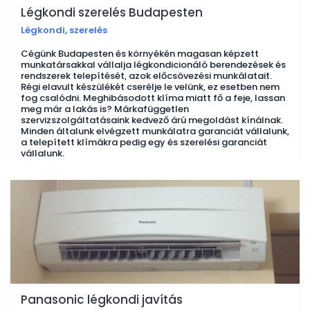
Légkondi szerelés Budapesten
Légkondi, szerelés
Cégünk Budapesten és környékén magasan képzett
munkatársakkal vállalja légkondicionáló berendezések és
rendszerek telepítését, azok előcsövezési munkálatait.
Régi elavult készülékét cserélje le velünk, ez esetben nem
fog csalódni. Meghibásodott klíma miatt fő a feje, lassan
meg már a lakás is? Márkafüggetlen
szervizszolgáltatásaink kedvező árú megoldást kínálnak.
Minden általunk elvégzett munkálatra garanciát vállalunk,
a telepített klímákra pedig egy és szerelési garanciát
vállalunk.
Panasonic légkondi javítás