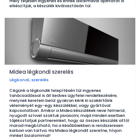
mely teljesen ingyenes és ennek alkalmával ajánlatát is
elkészítjük, a készülék kiválasztásán túl.
Midea légkondi szerelés
Légkondi, szerelés
Cégünk a légkondik telepítésén túl ingyenes
tanácsadással is áll kedves ügyfelei rendelkezésére,
melynek keretein belül gyakran kérik ki szakértőink
véleményét egy-egy készülékkel, vagy gyártóval
kapcsolatban. Amikor a Midea készülékek neve felmerül,
nyugodt szívvel szoktuk javasolni, majd minden esetben
tájékoztatjuk partnereinket, hogy az összes készülék attól
marad megbízható, ha a későbbiekben is rendszeresen
karban van tartva. Ha Midea légkondit szeretne, hívjon
minket bizalommal!