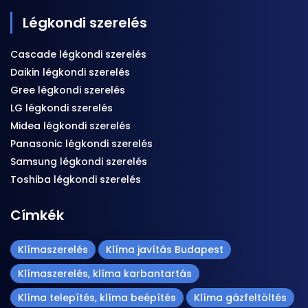
Légkondi szerelés
Cascade légkondi szerelés
Daikin légkondi szerelés
Gree légkondi szerelés
LG légkondi szerelés
Midea légkondi szerelés
Panasonic légkondi szerelés
Samsung légkondi szerelés
Toshiba légkondi szerelés
Címkék
Klímaszerelés
Klíma javítás Budapest
Klímaszerelés, klíma karbantartás
Klíma telepítés, klíma beépítés
Klíma gázfeltöltés