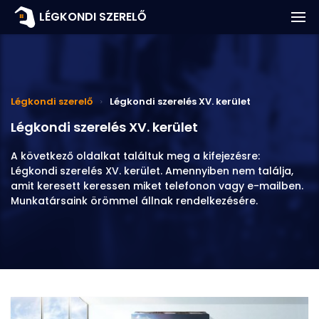
Klíma árak
LÉGKONDI SZERELŐ
Klíma javítás árak
Szolgáltatások
Légkondi szerelő
Légkondi szerelés XV. kerület
Légkondi javítás
Légkondi szerelés XV. kerület
Kapcsolat
A következő oldalkat találtuk meg a kifejezésre:
Légkondi szerelés XV. kerület. Amennyiben nem találja,
amit keresett keressen miket telefonon vagy e-mailben.
Munkatársaink örömmel állnak rendelkezésére.