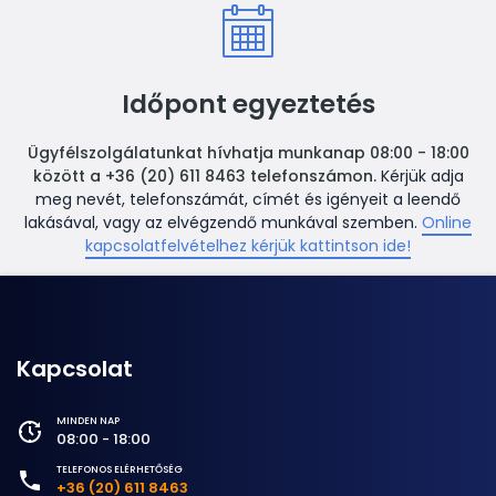
Időpont egyeztetés
Ügyfélszolgálatunkat hívhatja munkanap 08:00 - 18:00
között a +36 (20) 611 8463 telefonszámon.
Kérjük adja
meg nevét, telefonszámát, címét és igényeit a leendő
lakásával, vagy az elvégzendő munkával szemben.
Online
kapcsolatfelvételhez kérjük kattintson ide!
Kapcsolat
MINDEN NAP
08:00 - 18:00
TELEFONOS ELÉRHETŐSÉG
+36 (20) 611 8463