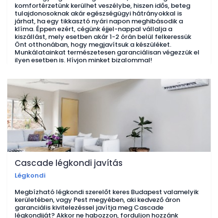
komfortérzetünk kerülhet veszélybe, hiszen idős, beteg
tulajdonosoknak akár egészségügyi hátrányokkal is
járhat, ha egy tikkasztó nyári napon meghibásodik a
klíma. Éppen ezért, cégünk éjjel-nappal vállalja a
kiszállást, mely esetben akár 1-2 órán belül felkeressük
Önt otthonában, hogy megjavítsuk a készüléket.
Munkálatainkat természetesen garanciálisan végezzük el
ilyen esetben is. Hívjon minket bizalommal!
Cascade légkondi javítás
Légkondi
Megbízható légkondi szerelőt keres Budapest valamelyik
kerületében, vagy Pest megyében, aki kedvező áron
garanciális kivitelezéssel javítja meg Cascade
légkondiját? Akkor ne habozzon, forduljon hozzánk