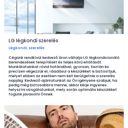
LG légkondi szerelés
Légkondi, szerelés
Cégünk rendkívül kedvező áron vállalja LG légkondicionáló
berendezések telepítését és teljes körű ellátását.
Munkálatainkat rövid határidővel, gyorsan, tisztán és
precízen végezzük el, ráadásul a készüléket is biztosítjuk,
melyet ebben az esetben nem kell kerülgetnie a szerelés
napjáig. Kedvező ajánlatunkat az Ön igényeire szabjuk, ha
pedig még biztosabbra menne, akkor kérje ingyenes
helyszíni vizsgálatunkat, mely során optimális készüléket
fogunk javasolni Önnek.