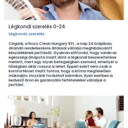
Légkondi szerelés 0-24
Légkondi, szerelés
Cégünk, a Nozo Clean Hungary Kft., a nap 24 órájában,
állandó rendelkezésre állással vállalja meghibásodott
készülékének javítását. Gyakran előfordul, hogy valaki az
egészségi állapota miatt dönt a légkondi beszereltetése
mellett, mert egy olyan betegségben szenved, amellyel a
hőségben akár rosszul is lehet. Éppen ezért nem csak a
komfortérzet miatt fontos, hogy a klíma megfelelően
működjön. Hozzánk fordulhat bármikor, ilyen esetben is
kedvező áron és garanciális feltételekkel vállaljuk a
javítást.