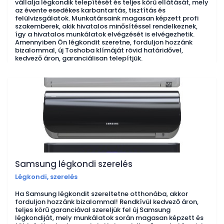
vállalja légkondik telepítését és teljes körű ellátását, mely
az évente esedékes karbantartás, tisztítás és
felülvizsgálatok. Munkatársaink magasan képzett profi
szakemberek, akik hivatalos minősítéssel rendelkeznek,
így a hivatalos munkálatok elvégzését is elvégezhetik.
Amennyiben Ön légkondit szeretne, forduljon hozzánk
bizalommal, új Toshoba klímáját rövid határidővel,
kedvező áron, garanciálisan telepítjük.
Samsung légkondi szerelés
Légkondi, szerelés
Ha Samsung légkondit szereltetne otthonába, akkor
forduljon hozzánk bizalommal! Rendkívül kedvező áron,
teljes körű garanciával szereljük fel új Samsung
légkondiját, mely munkálatok során magasan képzett és