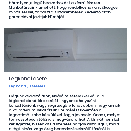
bármilyen jellegű beavatkozást a készülékeken.
Munkatársaink amellett, hogy rendelkeznek a szükséges
minősítéssel, tapasztalt szakemberek. Kedvező áron,
garanciával javítjuk klímáját.
Légkondi csere
Légkondi, szerelés
Cégünk kedvező áron, kiváló feltételekkel vállalja
légkondicionálók cseréjét. Ingyenes helyszíni
konzultációnk nagy segítségére lehet abban, hogy annak
alkalmával munkatársunk felmérést követően a
legoptimálisabb készüléket fogja javasolni Önnek, melyet
természetesen tőlünk is megvásárolhat. A klímát nem kell
kerülgetnie, hiszen azt a szerelés napján kiszállítjuk, majd
a régi, hibás, vagy öreg berendezés elszállításáról is