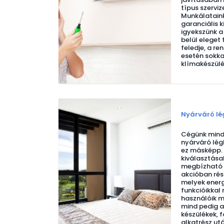
típus szerviz
Munkálataink
garanciális k
igyekszünk a
belül eleget
feledje, a r
esetén sokk
klímakészülé
Nyárváró lé
Cégünk mind
nyárváró lég
ez másképp. 
kiválasztása
megbízható 
akcióban rés
melyek energ
funkcióikkal
használóik m
mind pedig a
készülékek,
alkatrész ut