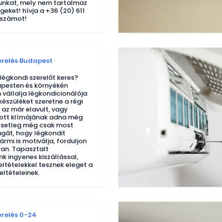
tunkat, mely nem tartalmaz
égeket! hívja a +36 (20) 611
nszámot!
erelés Budapest
égkondi szerelőt keres?
pesten és környékén
 vállalja légkondicionálója
 készüléket szeretne a régi
 az már elavult, vagy
tt klímájának adna még
Esetleg még csak most
gát, hogy légkondit
ármi is motiválja, forduljon
an. Tapasztalt
k ingyenes kiszállással,
eltételekkel tesznek eleget a
ltételeinek.
erelés 0-24