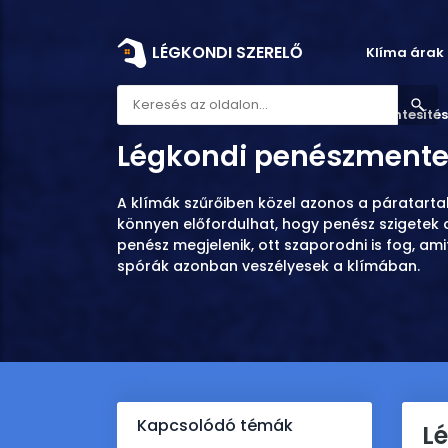
LÉGKONDI SZERELŐ
Klíma árak
Légkondi szerelő
Légkondi penészmentesítés
Légkondi penészmente
A klímák szűrőiben közel azonos a páratarta
könnyen előfordulhat, hogy penész szigetek a
penész megjelenik, ott szaporodni is fog, ami
spórák azonban veszélyesek a klímában.
Kapcsolódó témák
L