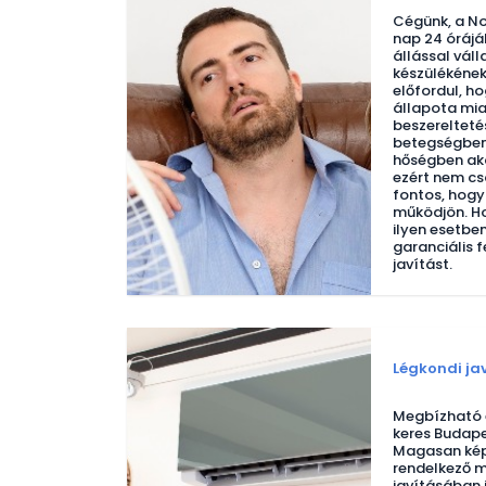
Cégünk, a No
nap 24 órájá
állással vál
készülékének
előfordul, ho
állapota mia
beszerelteté
betegségben 
hőségben aká
ezért nem cs
fontos, hogy
működjön. Ho
ilyen esetben
garanciális f
javítást.
Légkondi ja
Megbízható é
keres Budape
Magasan képz
rendelkező m
javításában 