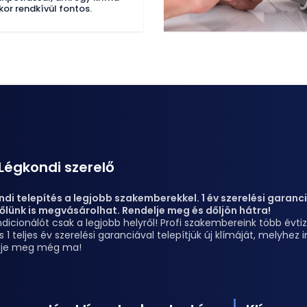
kor rendkívül fontos.
Légkondi szerelő
di telepítés a legjobb szakemberekkel. 1 év szerelési garanciá
őlünk is megvásárolhat. Rendelje meg és dőljön hátra!
dicionálót csak a legjobb helyről! Profi szakembereink több évt
s 1 teljes év szerelési garanciával telepítjük új klímáját, melyhe
lje meg még ma!