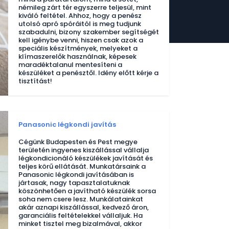
némileg zárt tér egyszerre teljesül, mint
kiváló feltétel. Ahhoz, hogy a penész
utolsó apró spóráitól is meg tudjunk
szabadulni, bizony szakember segítségét
kell igénybe venni, hiszen csak azok a
speciális készítmények, melyeket a
klímaszerelők használnak, képesek
maradéktalanul mentesíteni a
készüléket a penésztől. Idény előtt kérje a
tisztítást!
Panasonic légkondi javítás
Cégünk Budapesten és Pest megye
területén ingyenes kiszállással vállalja
légkondicionáló készülékek javítását és
teljes körű ellátását. Munkatársaink a
Panasonic légkondi javításában is
jártasak, nagy tapasztalatuknak
köszönhetően a javítható készülék sorsa
soha nem csere lesz. Munkálatainkat
akár aznapi kiszállással, kedvező áron,
garanciális feltételekkel vállaljuk. Ha
minket tisztel meg bizalmával, akkor