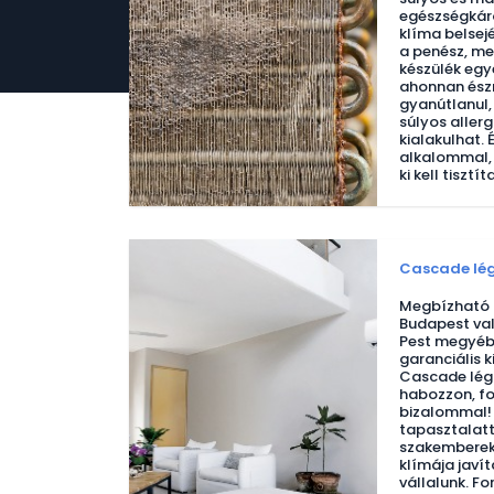
egészségkáro
klíma belsej
a penész, me
készülék egye
ahonnan észr
gyanútlanul,
súlyos allerg
kialakulhat.
alkalommal, 
ki kell tisztí
Cascade lég
Megbízható l
Budapest val
Pest megyébe
garanciális k
Cascade légk
habozzon, fo
bizalommal!
tapasztalatta
szakemberekk
klímája javí
vállalunk. F