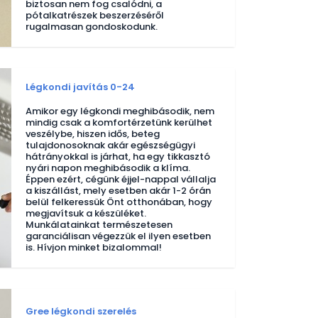
biztosan nem fog csalódni, a
pótalkatrészek beszerzéséről
rugalmasan gondoskodunk.
Légkondi javítás 0-24
Amikor egy légkondi meghibásodik, nem
mindig csak a komfortérzetünk kerülhet
veszélybe, hiszen idős, beteg
tulajdonosoknak akár egészségügyi
hátrányokkal is járhat, ha egy tikkasztó
nyári napon meghibásodik a klíma.
Éppen ezért, cégünk éjjel-nappal vállalja
a kiszállást, mely esetben akár 1-2 órán
belül felkeressük Önt otthonában, hogy
megjavítsuk a készüléket.
Munkálatainkat természetesen
garanciálisan végezzük el ilyen esetben
is. Hívjon minket bizalommal!
Gree légkondi szerelés