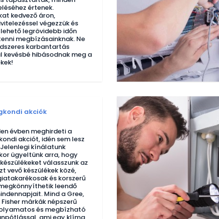
eléséhez értenek.
at kedvező áron,
ivitelezéssel végezzük és
 lehető legrövidebb időn
 tenni megbízásainknak. Ne
endszeres karbantartás
al kevésbé hibásodnak meg a
kek!
gkondi akciók
en évben meghirdeti a
kondi akciót, idén sem lesz
Jelenlegi kínálatunk
kor ügyeltünk arra, hogy
készülékeket válasszunk az
zt vevő készülékek közé,
iatakarékosak és korszerű
 megkönnyíthetik leendő
indennapjait. Mind a Gree,
 Fisher márkák népszerű
 folyamatos és megbízható
ánpótlással, ami egy klíma