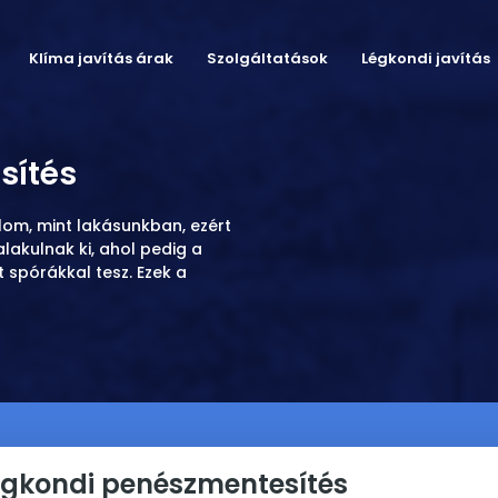
Klíma javítás árak
Szolgáltatások
Légkondi javítás
sítés
lom, mint lakásunkban, ezért
lakulnak ki, ahol pedig a
t spórákkal tesz. Ezek a
égkondi penészmentesítés