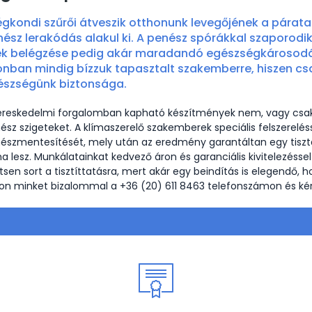
égkondi szűrői átveszik otthonunk levegőjének a páratar
ész lerakódás alakul ki. A penész spórákkal szaporodik,
ek belégzése pedig akár maradandó egészségkárosodás
nban mindig bízzuk tapasztalt szakemberre, hiszen cs
észségünk biztonsága.
ereskedelmi forgalomban kapható készítmények nem, vagy csak r
ész szigeteket. A klímaszerelő szakemberek speciális felszereléss
észmentesítését, mely után az eredmény garantáltan egy tisz
ma lesz. Munkálatainkat kedvező áron és garanciális kivitelezéssel
ítsen sort a tisztíttatásra, mert akár egy beindítás is elegendő, 
jon minket bizalommal a +36 (20) 611 8463 telefonszámon és kér