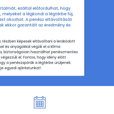
talmát, ezáltal előfordulhat, hogy
 melyeket a légkondi a légtérbe fúj,
t okozhat. A penész eltávolítását
ak ekkor garantált az eredmény és
észben képesek eltávolítani a lerakódott
el és anyagokkal végzik el a klíma
ta, biztonságosan használhat penészmentes
 végezzük el. Fontos, hogy idény előtt
hogy a penészspórák a légtérbe ürüljenek.
je egyedi ajánlatunkat!