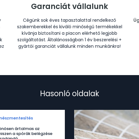
Garanciát vállalunk
y
Cégünk sok éves tapasztalattal rendelkező
Üg
n
szakemberekkel és kiváló minőségű termékekkel
kívánja biztosítani a piacon elérhető legjobb
k
szolgáltatást. Általánosságban 1 év beszerelési +
ez
gyártói garanciát vállalunk minden munkánkra!
Hasonló oldalak
nészmentesítés
önösen ártalmas az
hiszen a spórák belégzése
aradandó