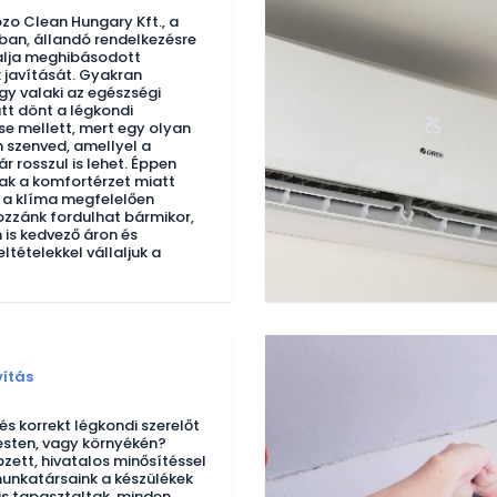
zo Clean Hungary Kft., a
ban, állandó rendelkezésre
lalja meghibásodott
 javítását. Gyakran
gy valaki az egészségi
tt dönt a légkondi
se mellett, mert egy olyan
szenved, amellyel a
r rosszul is lehet. Éppen
ak a komfortérzet miatt
 a klíma megfelelően
zzánk fordulhat bármikor,
 is kedvező áron és
eltételekkel vállaljuk a
vítás
s korrekt légkondi szerelőt
sten, vagy környékén?
ett, hivatalos minősítéssel
unkatársaink a készülékek
is tapasztaltak, minden