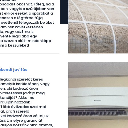
sodást okozhat. Főleg, ha a
ében, vagyis a szűrőjében van
rt ekkor ezeket a spórákat a
nesen a légtérbe fújja,
evétlenül lélegezzük be őket
 aminek következtében
ia, vagy asztma is
 Évente legalább egy
a szezon előtt mindenképp
tani a készüléket!
kondi javítás
égkondi szerelőt keres
amelyik kerületében, vagy
n, aki kedvező áron
ivitelezéssel javítja meg
ondiját? Akkor ne
rduljon hozzánk
 Több évtizedes szakmai
l, profi szerelő
el kedvező áron vállaljuk
tását, melyre garanciát
orduljon hozzánk bizalommal,