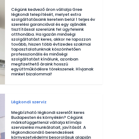
Cégünk kedvező áron vállalja Gree
légkondi telepítését, melyet extra
szolgáltatásaink keretein belül 1 teljes év
szerelési garanciával és egy ajándék
tisztítással szerelünk fel ügyfeleink
otthonába. Ha igazán minőségi
szolgáltatást keres, akkor ne lapozzon
tovább, hiszen több évtizedes szakmai
tapasztalatunknak köszönhetően
professzionális és minőségi
szolgáltatást kínálunk, azonban
megfizethető áraink hosszú
együttműködésre törekszenek. Hívjanak
minket bizalommal!
Légkondi szerviz
Megbízható légkondi szerelőt keres
Budapesten és környékén? Cégünk
márkafüggetlenül vállalja klímája
szervizelési munkálatait, javítását. A
légkondicionáló berendezések
környezetvédelmi besorolásuk alapján