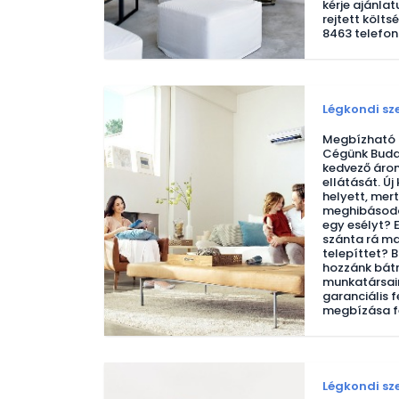
kérje ajánla
rejtett költs
8463 telefo
Légkondi sz
Megbízható l
Cégünk Buda
kedvező áron
ellátását. Új
helyett, mert
meghibásodo
egy esélyt? 
szánta rá ma
telepíttet? B
hozzánk bátr
munkatársain
garanciális f
megbízása fe
Légkondi sz