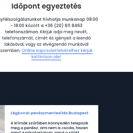
Időpont egyeztetés
yfélszolgálatunkat hívhatja munkanap 08:00
- 18:00 között a +36 (20) 611 8463
telefonszámon.
Kérjük adja meg nevét,
telefonszámát, címét és igényeit a leendő
lakásával, vagy az elvégzendő munkával
szemben.
Online kapcsolatfelvételhez kérjük
kattintson ide!
Légkondi penészmentesítés Budapest
A klímák szűrőiben könnyedén telepszik
meg a penész, ami nem is csoda, hiszen
mind a páratartalom, mind a sötét,