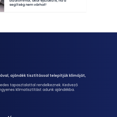
bizalommal, akár éjszaka is, ha a
segítség nem várhat!
val, ajándék tisztítással telepítjük klímáját,
izedes tapasztalattal rendelkeznek. Kedvező
z ingyenes klímatisztítást adunk ajándékba.