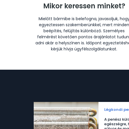
Mikor keressen minket?
Mielőtt bármibe is belefogna, javasoljuk, hog
egyeztessen szakemberünkkel, mert minde
beépítés, felújítás különböző. Személyes
felmérést követően pontos árajánlatot tudun
adni akár a helyszínen is. Időpont egyeztetésh
kérjük hívja ügyfélszolgálatunkat.
Légkondi pe
A penész kül
egészségre, 
súlyos és m