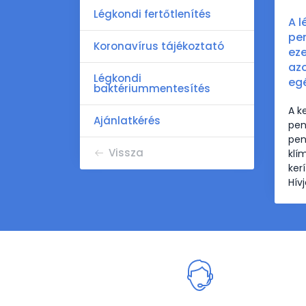
Légkondi fertőtlenítés
A l
pen
Koronavírus tájékoztató
ez
azo
Légkondi
eg
baktériummentesítés
A k
Ajánlatkérés
pen
pen
Vissza
klí
ker
Hív