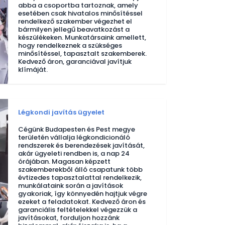
abba a csoportba tartoznak, amely
esetében csak hivatalos minősítéssel
rendelkező szakember végezhet el
bármilyen jellegű beavatkozást a
készülékeken. Munkatársaink amellett,
hogy rendelkeznek a szükséges
minősítéssel, tapasztalt szakemberek.
Kedvező áron, garanciával javítjuk
klímáját.
Légkondi javítás ügyelet
Cégünk Budapesten és Pest megye
területén vállalja légkondicionáló
rendszerek és berendezések javítását,
akár ügyeleti rendben is, a nap 24
órájában. Magasan képzett
szakemberekből álló csapatunk több
évtizedes tapasztalattal rendelkezik,
munkálataink során a javítások
gyakoriak, így könnyedén hajtjuk végre
ezeket a feladatokat. Kedvező áron és
garanciális feltételekkel végezzük a
javításokat, forduljon hozzánk