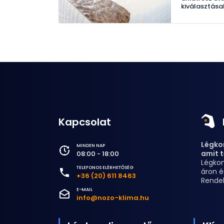
kiválasztása
Kapcsolat
Légkon
MINDEN NAP
amit t
08:00 - 18:00
Légkon
TELEFONOS ELÉRHETŐSÉG
áron é
+36 (20) 611 8463
Rende
E-MAIL
info@nozo-klima.hu